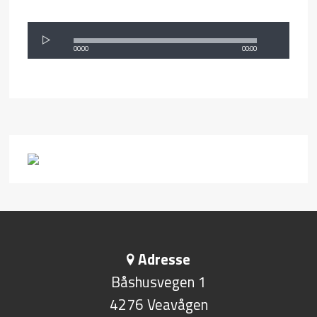
00:00
00:00
Adresse
Båshusvegen 1
4276 Veavågen