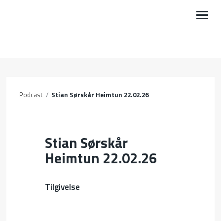
VÅRE AKTIVITETER
BLI MED
Podcast
/
Stian Sørskår Heimtun 22.02.26
KALENDER
PODCAST
Stian Sørskår
LEDIG STILLING
Heimtun 22.02.26
OM OSS
Tilgivelse
MIN SIDE